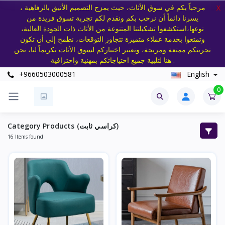
مرحباً بكم في سوق الأثاث، حيث يمزج التصميم الأنيق بالرفاهية ،
X
يسرنا دائماً أن نرحب بكم ونقدم لكم تجربة تسوق فريدة من
نوعها،استكشفوا تشكيلتنا المتنوعة من الأثاث ذات الجودة العالية،
وتمتعوا بخدمة عملاء متميزة تتجاوز التوقعات، نطمح إلى أن تكون
تجربتكم ممتعة ومريحة، ونعتبر اختياركم لسوق الأثاث تكريماً لنا، نحن
هنا لتلبية جميع احتياجاتكم بمهنية واحترافية .
+9660503000581
English
0
Category Products (كراسي ثابت)
16 Items found