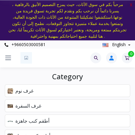
مرحباً بكم في سوق الأثاث، حيث يمزج التصميم الأنيق بالرفاهية ،
X
يسرنا دائماً أن نرحب بكم ونقدم لكم تجربة تسوق فريدة من
نوعها،استكشفوا تشكيلتنا المتنوعة من الأثاث ذات الجودة العالية،
وتمتعوا بخدمة عملاء متميزة تتجاوز التوقعات، نطمح إلى أن تكون
تجربتكم ممتعة ومريحة، ونعتبر اختياركم لسوق الأثاث تكريماً لنا، نحن
هنا لتلبية جميع احتياجاتكم بمهنية واحترافية .
+9660503000581
English
0
Category
غرف نوم
غرف السفرة
أطقم كنب جاهزة