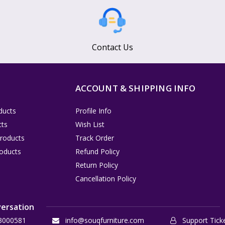
Contact Us
ACCOUNT & SHIPPING INFO
ducts
Profile Info
cts
Wish List
Products
Track Order
oducts
Refund Policy
Return Policy
Cancellation Policy
versation
3000581
info@souqfurniture.com
Support Tick