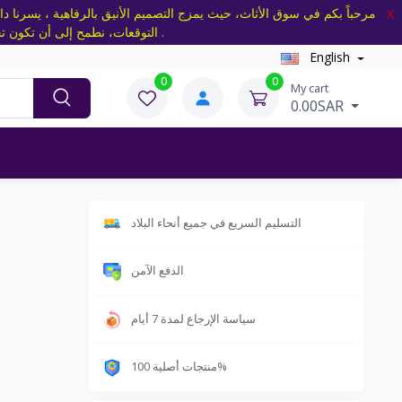
مرحباً بكم في سوق الأثاث، حيث يمزج التصميم الأنيق بالرفاهية ، يسرنا دا
X
التوقعات، نطمح إلى أن تكون تجربتكم ممتعة ومريحة، ونعتبر اختياركم لسوق الأثاث تكريماً لنا، نحن هنا لتلبية جميع احتياجاتكم بمهنية واحترافية .
English
0
0
My cart
0.00SAR
التسليم السريع في جميع أنحاء البلاد
الدفع الآمن
سياسة الإرجاع لمدة 7 أيام
منتجات أصلية 100%