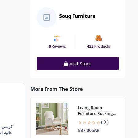
Souq Furniture
0
Reviews
433
Products
Visit Store
More From The Store
Living Room
Furniture Rocking
Chair Mid-Century
( 0 )
Modern Armchair
كرسي شب
887.00SAR
Upholstered Tall
عالية ال