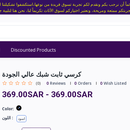
ئماً أن نرحب بكم ونقدم لكم تجربة تسوق فريدة من نوعها،استكشفوا تشكيلتنا الم
d
Discounted Products
كرسي ثابت شبك عالي الجودة
(0)
0
Reviews
0
Orders
0
Wish Listed
369.00SAR
-
369.00SAR
Color:
اللون :
اسود