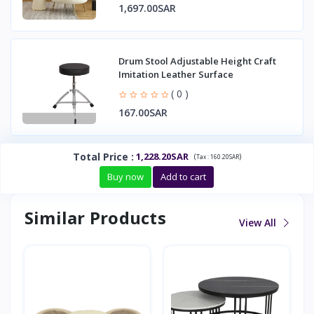
1,697.00SAR
Drum Stool Adjustable Height Craft
Imitation Leather Surface
( 0 )
167.00SAR
Total Price
:
1,228.20SAR
(
)
Tax :
160.20SAR
Buy now
Add to cart
Similar Products
View All