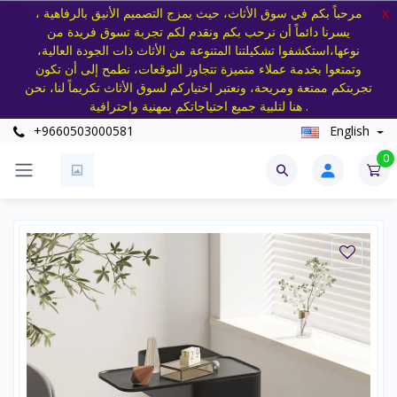
مرحباً بكم في سوق الأثاث، حيث يمزج التصميم الأنيق بالرفاهية ،
X
يسرنا دائماً أن نرحب بكم ونقدم لكم تجربة تسوق فريدة من
نوعها،استكشفوا تشكيلتنا المتنوعة من الأثاث ذات الجودة العالية،
وتمتعوا بخدمة عملاء متميزة تتجاوز التوقعات، نطمح إلى أن تكون
تجربتكم ممتعة ومريحة، ونعتبر اختياركم لسوق الأثاث تكريماً لنا، نحن
هنا لتلبية جميع احتياجاتكم بمهنية واحترافية .
+9660503000581
English
0