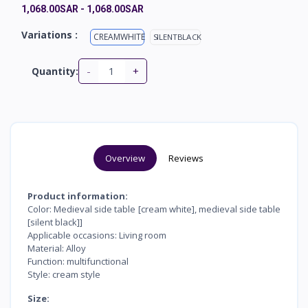
1,068.00SAR
-
1,068.00SAR
Variations :
CREAMWHITE
SILENTBLACK
-
+
Quantity:
Overview
Reviews
Product information:
Color: Medieval side table [cream white], medieval side table
[silent black]]
Applicable occasions: Living room
Material: Alloy
Function: multifunctional
Style: cream style
Size: