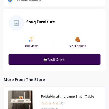
Souq Furniture
0
Reviews
97
Products
Visit Store
More From The Store
Foldable Lifting Lamp Small Table
( 0 )