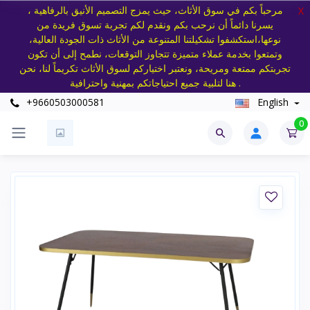
مرحباً بكم في سوق الأثاث، حيث يمزج التصميم الأنيق بالرفاهية ،
X
يسرنا دائماً أن نرحب بكم ونقدم لكم تجربة تسوق فريدة من
نوعها،استكشفوا تشكيلتنا المتنوعة من الأثاث ذات الجودة العالية،
وتمتعوا بخدمة عملاء متميزة تتجاوز التوقعات، نطمح إلى أن تكون
تجربتكم ممتعة ومريحة، ونعتبر اختياركم لسوق الأثاث تكريماً لنا، نحن
هنا لتلبية جميع احتياجاتكم بمهنية واحترافية .
+9660503000581
English
0