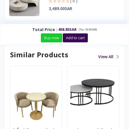
( 0 )
3,489.00SAR
Total Price
:
458.85SAR
(
)
Tax :
59.85SAR
Buy now
Add to cart
Similar Products
View All