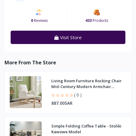
0
Reviews
433
Products
Visit Store
More From The Store
Living Room Furniture Rocking Chair
Mid-Century Modern Armchair
Upholstered Tall
( 0 )
887.00SAR
Simple Folding Coffee Table - Stoliki
Kawowe Model