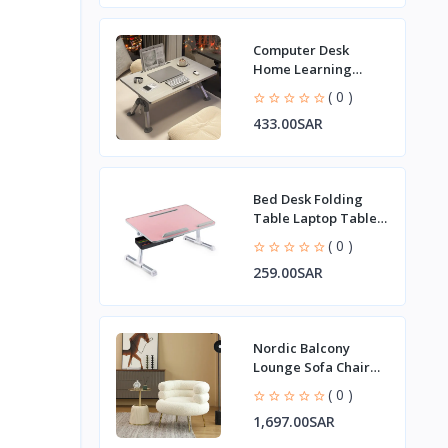
Computer Desk
Home Learning
Adjustable Table
( 0 )
Folding Table
433.00SAR
Bed Desk Folding
Table Laptop Table
Lazy Table
( 0 )
259.00SAR
Nordic Balcony
Lounge Sofa Chair
Light Luxury Net Red
( 0 )
Designer Dressing
1,697.00SAR