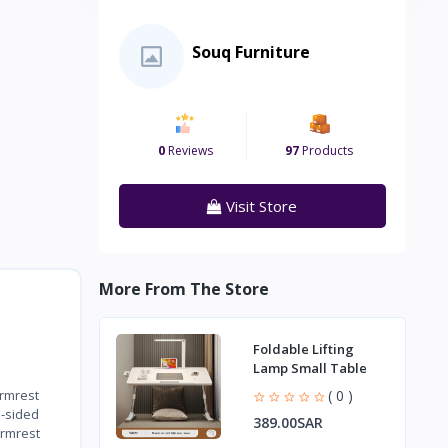
Souq Furniture
0
Reviews
97
Products
Visit Store
More From The Store
Foldable Lifting
Lamp Small Table
( 0 )
rmrest
e-sided
389.00SAR
armrest