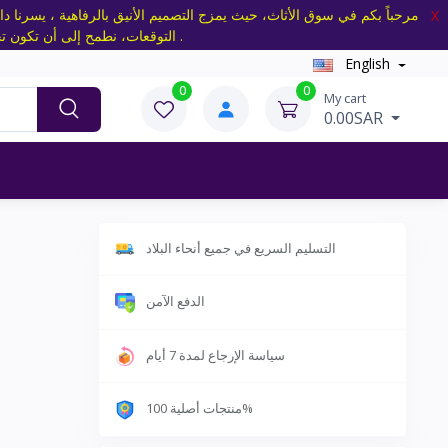
مرحباً بكم في سوق الأثاث، حيث يمزج التصميم الأنيق بالرفاهية ، يسرنا دا
X
التوقعات، نطمح إلى أن تكون تجربتكم ممتعة ومريحة، ونعتبر اختياركم لسوق الأثاث تكريماً لنا، نحن هنا لتلبية جميع احتياجاتكم بمهنية واحترافية .
English
0
0
My cart
0.00SAR
التسليم السريع في جميع أنحاء البلاد
الدفع الآمن
سياسة الإرجاع لمدة 7 أيام
منتجات أصلية 100%