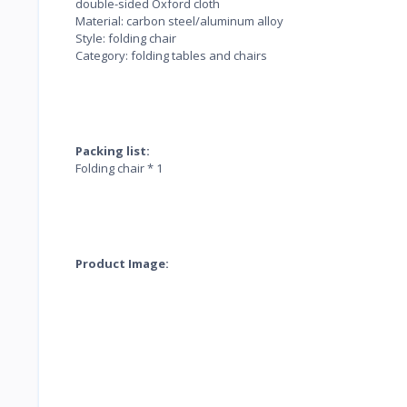
double-sided Oxford cloth
Material: carbon steel/aluminum alloy
Style: folding chair
Category: folding tables and chairs
Packing list:
Folding chair * 1
Product Image: