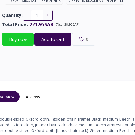
BLACKCHAIRFRAMEBLACKMEDIUM
BLACKCHAIRFRAMEGREENMEDIUM
-
+
Quantity:
221.95SAR
Total Price
:
(
)
Tax :
28.95SAR
Buy now
Add to cart
0
verview
Reviews
double-sided Oxford cloth, [golden chair frame] Black medium Beech a
ided Oxford cloth, [Black Chair rack] khaki medium Beech armrest doubl
est double-sided Oxford cloth [black chair rack] Green medium Beech 