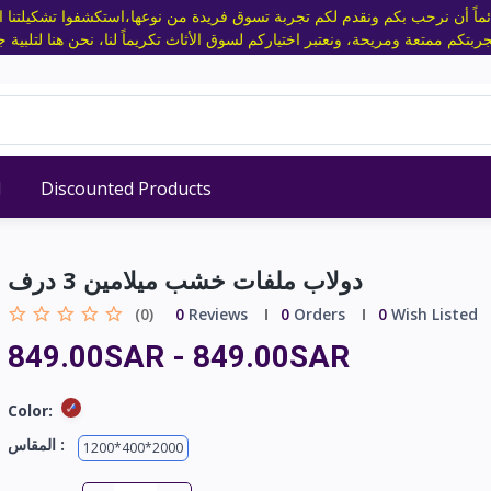
ئماً أن نرحب بكم ونقدم لكم تجربة تسوق فريدة من نوعها،استكشفوا تشكيلتنا الم
d
Discounted Products
دولاب ملفات خشب ميلامين 3 درف
(0)
0
Reviews
0
Orders
0
Wish Listed
849.00SAR
-
849.00SAR
Color:
المقاس :
1200*400*2000