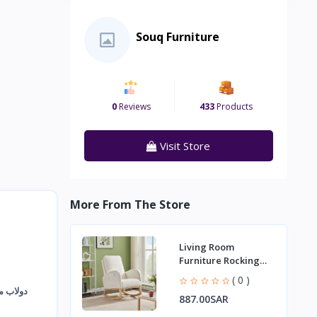
Souq Furniture
0
Reviews
433
Products
Visit Store
More From The Store
Living Room
Furniture Rocking
Chair Mid-Century
( 0 )
Modern Armchair
دولاب م
887.00SAR
Upholstered Tall