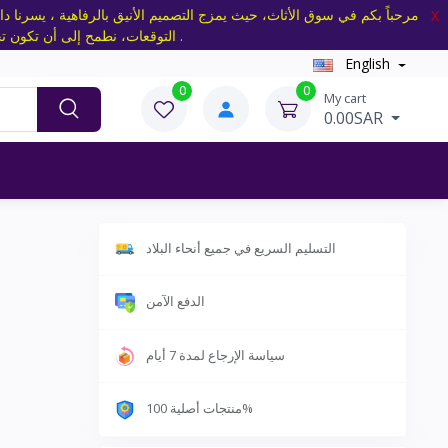
مرحباً بكم في سوق الأثاث، حيث يمزج التصميم الأنيق بالرفاهية ، يسرنا دا
X
التوقعات، نطمح إلى أن تكون تجربتكم ممتعة ومريحة، ونعتبر اختياركم لسوق الأثاث تكريماً لنا، نحن هنا لتلبية جميع احتياجاتكم بمهنية واحترافية .
English
0
0
My cart
0.00SAR
التسليم السريع في جميع أنحاء البلاد
الدفع الآمن
سياسة الإرجاع لمدة 7 أيام
منتجات أصلية 100%