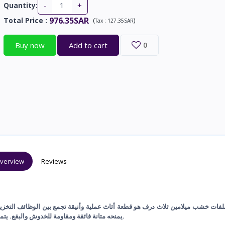
-
+
Quantity:
976.35SAR
Total Price
:
(
)
Tax :
127.35SAR
Buy now
Add to cart
0
verview
Reviews
لفات خشب ميلامين ثلاث درف هو قطعة أثاث عملية وأنيقة تجمع بين الوظائف التخزينية
يمنحه متانة فائقة ومقاومة للخدوش والبقع. يتمتع بسطح ناعم يعكس لمسة من الفخامة ويجعله مناسبًا لأي بيئة داخلية.