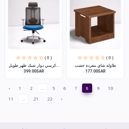
( 0 )
( 0 )
طاولة شاي مفردة خشب
كرسي دوار شبك ظهر طويل...
399.00SAR
177.00SAR
‹
1
2
...
5
6
7
8
9
10
11
...
21
22
›