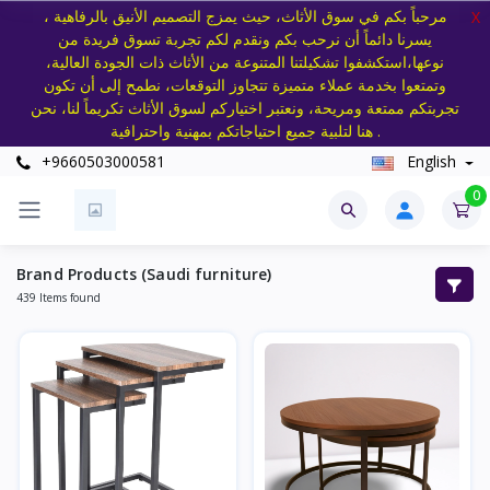
مرحباً بكم في سوق الأثاث، حيث يمزج التصميم الأنيق بالرفاهية ،
X
يسرنا دائماً أن نرحب بكم ونقدم لكم تجربة تسوق فريدة من
نوعها،استكشفوا تشكيلتنا المتنوعة من الأثاث ذات الجودة العالية،
وتمتعوا بخدمة عملاء متميزة تتجاوز التوقعات، نطمح إلى أن تكون
تجربتكم ممتعة ومريحة، ونعتبر اختياركم لسوق الأثاث تكريماً لنا، نحن
هنا لتلبية جميع احتياجاتكم بمهنية واحترافية .
+9660503000581
English
0
Brand Products (Saudi furniture)
439 Items found