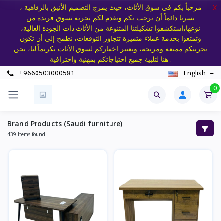
مرحباً بكم في سوق الأثاث، حيث يمزج التصميم الأنيق بالرفاهية ،
X
يسرنا دائماً أن نرحب بكم ونقدم لكم تجربة تسوق فريدة من
نوعها،استكشفوا تشكيلتنا المتنوعة من الأثاث ذات الجودة العالية،
وتمتعوا بخدمة عملاء متميزة تتجاوز التوقعات، نطمح إلى أن تكون
تجربتكم ممتعة ومريحة، ونعتبر اختياركم لسوق الأثاث تكريماً لنا، نحن
هنا لتلبية جميع احتياجاتكم بمهنية واحترافية .
+9660503000581
English
0
Brand Products (Saudi furniture)
439 Items found