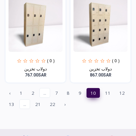
( 0 )
( 0 )
دولاب تخزين
دولاب تخزين
767.00SAR
867.00SAR
‹
1
2
...
7
8
9
10
11
12
13
...
21
22
›