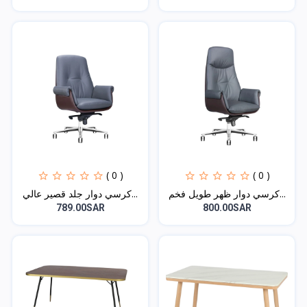
( 0 )
( 0 )
كرسي دوار ظهر طويل فخم...
كرسي دوار جلد قصير عالي...
789.00SAR
800.00SAR