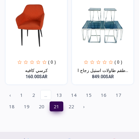
( 0 )
( 0 )
طقم طاولات استيل زجاج ا...
كرسي كافيه
160.00SAR
849.00SAR
‹
1
2
...
13
14
15
16
17
18
19
20
21
22
›